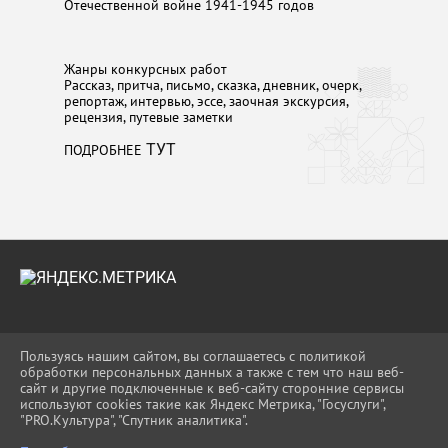
Отечественной войне 1941-1945 годов
Жанры конкурсных работ
Рассказ, притча, письмо, сказка, дневник, очерк,
репортаж, интервью, эссе, заочная экскурсия,
рецензия, путевые заметки
ПОДРОБНЕЕ
ТУТ
2026 Г. UO-APS.RU
Пользуясь нашим сайтом, вы соглашаетесь с политикой
ВХОД
обработки персональных данных а также с тем что наш веб-
КАРТА САЙТА
сайт и другие подключенные к веб-сайту сторонние сервисы
ПОЛИТИКА ОБРАБОТКИ ПЕРСОНАЛЬНЫХ
используют cookies такие как Яндекс Метрика, "Госуслуги",
ДАННЫХ
"PRO.Культура", "Спутник аналитика".