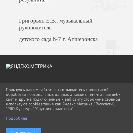
Григорьян Е.В., музыкальный
руководитель
детского сада №7 г. Апшеронска
2026 Г. UO-APS.RU
Пользуясь нашим сайтом, вы соглашаетесь с политикой
ВХОД
обработки персональных данных а также с тем что наш веб-
КАРТА САЙТА
сайт и другие подключенные к веб-сайту сторонние сервисы
ПОЛИТИКА ОБРАБОТКИ ПЕРСОНАЛЬНЫХ
используют cookies такие как Яндекс Метрика, "Госуслуги",
ДАННЫХ
"PRO.Культура", "Спутник аналитика".
Подробнее
СДЕЛАНО НА KUBCMS
РАЗРАБОТКА И ПОДДЕРЖКА
Подтверждаю