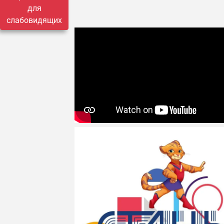
для
слабовидящих