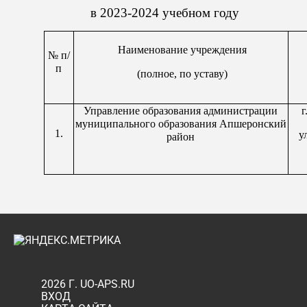
в 2023-2024 учебном году
Наименование учреждения
№ п/
п
(полное, по уставу)
Управление образования администрации
г
муниципального образования Апшеронский
1.
у
район
2026 Г. UO-APS.RU
ВХОД