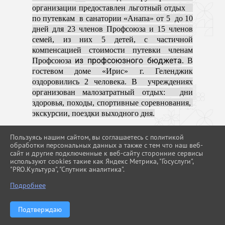
организации предоставлен льготный отдых
по путевкам в санатории «Анапа» от 5 до 10
дней для 23 членов Профсоюза и 15 членов
семей, из них 5 детей, с частичной
компенсацией стоимости путевки членам
из профсоюзного бюджета
Профсоюза
. В
гостевом доме «Ирис» г. Геленджик
оздоровились 2 человека. В учреждениях
организован малозатратный отдых: дни
здоровья, походы, спортивные соревнования,
экскурсии, поездки выходного дня.
Материальная помощь из профсоюзных
Пользуясь нашим сайтом, вы соглашаетесь с политикой
средств оказана на сумму 317,8 тыс. руб., на
обработки персональных данных а также с тем что наш веб-
культурно-массовые мероприятия из
сайт и другие подключенные к веб-сайту сторонние сервисы
используют cookies такие как Яндекс Метрика, "Госуслуги",
профсоюзного бюджета израсходовано 531,5
"PRO.Культура", "Спутник аналитика".
тыс. руб., на спортивные мероприятия —
293,8 тыс.руб., на оздоровление и отдых 344,9
Подробнее
тыс. руб., на информационную работу —
138,1 тыс. руб., на обучение профсоюзного
актива израсходовано 262,5 тыс.руб., на
Подтверждаю
премирование профсоюзного актива — 33,5