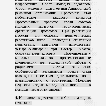
педработника, Совет молодых педагогов.
Совет молодых педагогов при Апшеронской
районной организации Профсоюза стал
победителем краевого конкурса
Профсоюзных проектов среди советов
молодых педагогов территориальных
организаций Профсоюза. При реализации
проекта для молодых педагогических
работников школ проведены опытными
педагогами, педагогами
-
псих
о
л
о
г
а
м
и
четыре семинара и три
мастер —
класса,
основная цель которых — сформировать у
молодых педагогов профессиональные
компетенции для эффективной работы с
родителями с учетом этнических
особенностей. Результатом проекта стала
командная проектная деятельность по
взаимодействию с родителями. Молодые
педагоги создали методическое пособие в
помощь педагогам района.
4. Направления деятельности Совета молодых
педагогов: