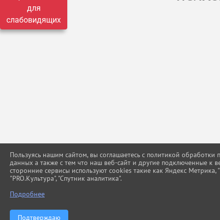
для
слабовидящих
Пользуясь нашим сайтом, вы соглашаетесь с политикой обработки
данных а также с тем что наш веб-сайт и другие подключенные к в
сторонние сервисы используют cookies такие как Яндекс Метрика, "Г
"PRO.Культура", "Спутник аналитика".
Подробнее
Подтверждаю