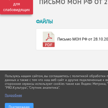
ПИСЬМО МОН РФ ОТ 28
для
слабовидящих
ФАЙЛЫ
Письмо МОН РФ от 28.10.20
Пользуясь нашим сайтом, вы соглашаетесь с политикой обработки
данных а также с тем что наш веб-сайт и другие подключенные к в
сторонние сервисы используют cookies такие как Яндекс Метрика, "Г
"PRO.Культура", "Спутник аналитика".
Подробнее
Подтверждаю