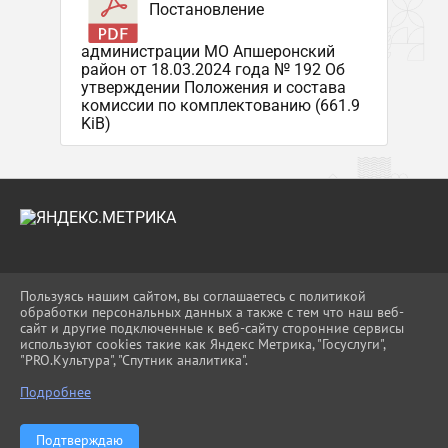
Постановление
администрации МО Апшеронский
район от 18.03.2024 года № 192 Об
утверждении Положения и состава
комиссии по комплектованию (661.9
KiB)
2026 Г. UO-APS.RU
Пользуясь нашим сайтом, вы соглашаетесь с политикой
ВХОД
обработки персональных данных а также с тем что наш веб-
КАРТА САЙТА
сайт и другие подключенные к веб-сайту сторонние сервисы
ПОЛИТИКА ОБРАБОТКИ ПЕРСОНАЛЬНЫХ
используют cookies такие как Яндекс Метрика, "Госуслуги",
ДАННЫХ
"PRO.Культура", "Спутник аналитика".
Подробнее
СДЕЛАНО НА KUBCMS
РАЗРАБОТКА И ПОДДЕРЖКА
Подтверждаю