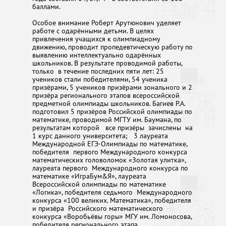
баллами.
Особое внимание Роберт Арутюнович уделяет
работе с одарёнными детьми. В целях
привлечения учащихся к олимпиадному
движению, проводит пропедевтическую работу по
выявлению интеллектуально одарённых
школьников. В результате проводимой работы,
только в течение последних пяти лет: 25
учеников стали победителями, 54 ученика
призёрами, 5 учеников призёрами зонального и 2
призёра регионального этапов всероссийской
предметной олимпиады школьников. Багиев Р.А.
подготовил 5 призёров Российской олимпиады по
математике, проводимой МГТУ им. Баумана, по
результатам которой все призёры зачислены на
1 курс данного университета; 3 лауреата
Международной ЕГЭ-Олимпиады по математике,
победителя первого Международного конкурса
математических головоломок «Золотая улитка»,
лауреата первого Международного конкурса по
математике «ИграБум&Я», лауреата
Всероссийской олимпиады по математике
«Логика», победителя седьмого Международного
конкурса «100 великих. Математика», победителя
и призёра Российского математического
конкурса «Воробьёвы горы» МГУ им. Ломоносова,
победителя регионального этапа