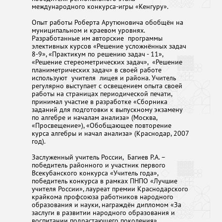
международного конкурса-игры «Кенгуру».
Опыт работы Роберта Арутюновича обобщён на
муниципальном и краевом уровнях.
Разработанные им авторские программы
элективных курсов «Решение усложнённых задач
8-9», «Практикум по решению задач - 11»,
«Решение стереометрических задач», «Решение
планиметрических задач» в своей работе
используют учителя лицея и района. Учитель
регулярно выступает с освещением опыта своей
работы на страницах периодической печати,
принимал участие в разработке «Сборника
заданий для подготовки к выпускному экзамену
по алгебре и началам анализа» (Москва,
«Просвещение»), «Обобщающее повторение
курса алгебры и начал анализа» (Краснодар, 2007
год).
Заслуженный учитель России, Багиев Р.А. –
победитель районного и участник первого
Всекубанского конкурса «Учитель года»,
победитель конкурса в рамках ПНПО «Лучшие
учителя России», лауреат премии Краснодарского
крайкома профсоюза работников народного
образования и науки, награждён дипломом «За
заслуги в развитии народного образования и
воспитании подрастающего поколения»,