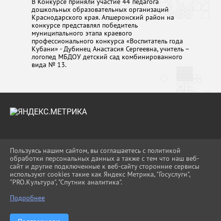
В Конкурсе приняли участие 44 педагога
дошкольных образовательных организаций
Краснодарского края. Апшеронский район на
конкурсе представлял победитель
муниципального этапа краевого
профессионального конкурса «Воспитатель года
Кубани» - Дубинец Анастасия Сергеевна, учитель –
логопед МБДОУ детский сад комбинированного
вида № 13.
2026 Г. UO-APS.RU
Пользуясь нашим сайтом, вы соглашаетесь с политикой
ВХОД
обработки персональных данных а также с тем что наш веб-
КАРТА САЙТА
сайт и другие подключенные к веб-сайту сторонние сервисы
ПОЛИТИКА ОБРАБОТКИ ПЕРСОНАЛЬНЫХ
используют cookies такие как Яндекс Метрика, "Госуслуги",
ДАННЫХ
"PRO.Культура", "Спутник аналитика".
Подробнее
СДЕЛАНО НА KUBCMS
РАЗРАБОТКА И ПОДДЕРЖКА