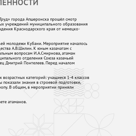
ВЛЕННОСТИ
«Труд» города Апшеронска прошёл смотр
ных учреждений муниципального образования
дения Краснодарского края от немецко-
чьей молодежи Кубани. Мероприятие началось
ества А.В.Шилин. К юным казачатам с
альным вопросам И.А.Смирнова, атаман
ципального отделения Союза казачьей
тец Дмитрий Понтелеев. Перед началом
х возрастных категорий: учащиеся 1-4 классов
ы показали знания в строевой подготовке,
ропу. В общем, в мероприятии приняли
ете атаманов.