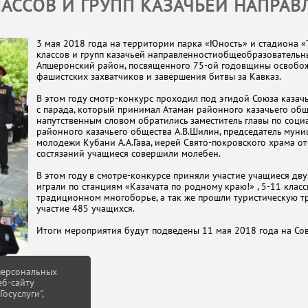
АССОВ И ГРУПП КАЗАЧЬЕЙ НАПРА
3 мая 2018 года на территории парка «Юность» и стадиона 
классов и групп казачьей направленностиобщеобразователь
Апшеронский район, посвященного 75-ой годовщины освобож
фашистских захватчиков и завершения битвы за Кавказ.
В этом году смотр-конкурс проходил под эгидой Союза каза
с парада, который принимал Атаман районного казачьего общ
напутственным словом обратились заместитель главы по соци
районного казачьего общества А.В.Шилин, председатель муни
молодежи Кубани А.А.Гава, иерей Свято-покровского храма о
состязаний учащиеся совершили молебен.
В этом году в смотре-конкурсе приняли участие учащиеся дву
играли по станциям «Казачата по родному краю!» , 5-11 класс
традиционном многоборье, а так же прошли туристическую т
участие 485 учащихся.
Итоги мероприятия будут подведены 11 мая 2018 года на Сов
 персональных
еб-сайту
осуслуги",