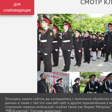
СМОТР КЛ
для
слабовидящих
Пользуясь нашим сайтом, вы соглашаетесь с политикой обработки
данных а также с тем что наш веб-сайт и другие подключенные к в
сторонние сервисы используют cookies такие как Яндекс Метрика, "Г
"PRO.Культура", "Спутник аналитика".