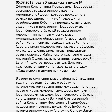
05.09.2018 года в Хадыженске в школе №
24
имени Константина Иосифовича Недорубова
состоялось торжественное открытие
мемориальной доски, которое проходило в
рамках празднования 75-ой годовщины
освобождения Кубани от немецко-фашистских
захватчиков и присвоения Недорубову звания
Героя Советского Союза.В торжественном
мероприятии приняли участие глава
муниципального образования Апшеронский
район Роман Герман, председатель районного
Совета, атаман Апшеронского казачьего общества
Александр Шилин, заместитель председателя
совета стариков Майкопского казачьего отдела
Анатолий Орлов, казак из станицы Березовской
Евгений Галустов, представитель Донского
казачества Владимир Паньков, казачата школ
г.Хадыженска и другие приглашенные.
В своем выступлении глава района поблагодарил
тех, кто проводит большую работу по
патриотическому воспитанию молодежи.Почетное
право открыть мемориальную доску полному
Георгиевскому кавалеру, Героя Советского Союза,
легендарному казаку Великой Отечественной
войны Константину Иосифовичу Недорубову
предоставили ученику школы Илье Грубенко и
потомственному казаку Анатолию Орлову. Затем