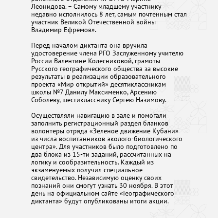
Леонидова. – Самому младшему участнику
недавно исполнилось 8 лет, самым почтенным стал
участник Великой Отечественной войны
Владимир Ефремов».
Перед началом диктанта она вручила
удостоверение члена РГО Заслуженному учителю
России Валентине Колесниковой, грамоты
Русского географического общества за высокие
результаты в реализации образовательного
проекта «Мир открытий» десятиклассникам
школы №7 Данилу Максименко, Арсению
Соболеву, шестикласснику Сергею Назимову.
Осуществляли навигацию в зале и помогали
заполнить регистрационный раздел бланков
волонтеры отряда «Зеленое движение Кубани»
из числа воспитанников эколого-биологического
центра». Для участников было подготовлено по
два блока из 15-ти заданий, рассчитанных на
логику и сообразительность. Каждый из
экзаменуемых получил специальное
свидетельство. Независимую оценку своих
познаний они смогут узнать 30 ноября. В этот
день на официальном сайте «Географического
диктанта» будут опубликованы итоги акции.