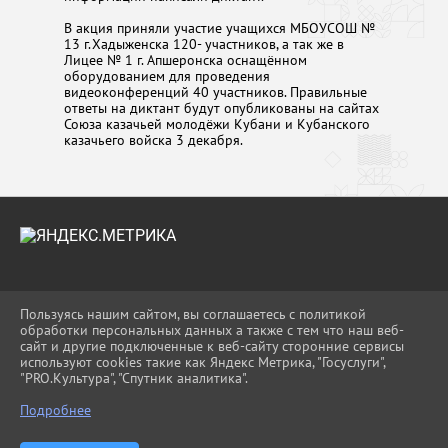
В акция приняли участие учащихся МБОУСОШ №
13 г.Хадыженска 120- участников, а так же в
Лицее № 1 г. Апшеронска оснащённом
оборудованием для проведения
видеоконференций 40 участников. Правильные
ответы на диктант будут опубликованы на сайтах
Союза казачьей молодёжи Кубани и Кубанского
казачьего войска 3 декабря.
2026 Г. UO-APS.RU
Пользуясь нашим сайтом, вы соглашаетесь с политикой
ВХОД
обработки персональных данных а также с тем что наш веб-
КАРТА САЙТА
сайт и другие подключенные к веб-сайту сторонние сервисы
ПОЛИТИКА ОБРАБОТКИ ПЕРСОНАЛЬНЫХ
используют cookies такие как Яндекс Метрика, "Госуслуги",
ДАННЫХ
"PRO.Культура", "Спутник аналитика".
Подробнее
СДЕЛАНО НА KUBCMS
РАЗРАБОТКА И ПОДДЕРЖКА