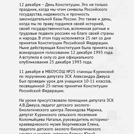
12 декабря – День Конституции. Это не только
праздник, когда мы чтим символы Российского
государства, надежность и прочность
законодательной базы России. Это также и день,
когда мы по праву гордимся своей историей,
своей государственностью, вспоминая ратные и
трудовые подвиги россиян на благо своей страны
и народа. В этом году исполняется 25 лет со дня
принятия Конституции Российской Федерации.
Ныне действующая Конституция была принята на
всенародном голосовании 12 декабря 1993 года.
А вступила в силу со дня официального
опубликования 25 декабря 1993 года.
11 декабря в МБОУСОШ №25 станицы Куринской
по поручению депутата ЗСК Александра Джеуса
был проведен урок для учащихся 10-11 классов,
посвященной 25-летию принятия Конституции
Российской Федерации.
На уроке присутствовали помощник депутата ЗСК
А.В.Джеуса, педагог детского эколого-
биологического центра Леонидова Марина,
депутат Куринского сельского поселения
Коломыйцева Наталья, руководитель историко-
краеведческого музея Георгиевская Елена,
педагоги детского эколого-биологического
центра и учитель истории Белкин Юрий.