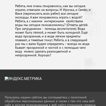
Ребята, мне очень понравилось, как вы сегодня
играли, отвечали на вопросы. И Ирочка, и Семён, и
Ваня (перечислить всех ребят) все сегодня
молодцы. А вам понравилось играть с водой?
Ребята, а с какими интересными свойствами
воды мы сегодня познакомились? (Ответы детей.
При затруднении - помощь воспитателя). Вода
может быть тёплой, а может быть холодной. Ещё
вода прозрачная, и в воде лёгкие предметы
плавают, а тяжёлые тонут. Ребята, а в следующий
раз мы с вами будем определять – всегда ли вода
бывает прозрачной и чистой и с помощью чего
воду можно сделать разноцветной и
непрозрачной. Хорошо?
2026 Г. UO-APS.RU
Пользуясь нашим сайтом, вы соглашаетесь с политикой
ВХОД
обработки персональных данных а также с тем что наш веб-
КАРТА САЙТА
сайт и другие подключенные к веб-сайту сторонние сервисы