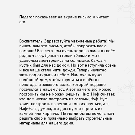
Педагог показывает на экране письмо и читает
его.
Воспитатель. Здравствуйте уважаемые ребята! Мы
пишем вам это письмо, чтобы попросить вас о
помощи! Все лето мы очень хорошо жили в своём
родном лесу. Деньки стояли тёплые и мы с
удовольствием грелись на солнышке. Каждый
кустик был для нас домом. Но вот наступила осень
и всё чаще стали идти дожди. Теперь неуютно
жить под открытым небом. Нам очень нужен
надёжный дом, чтобы спрятаться в нём от
непогоды и злющего волка, который недавно
поселился в нашем лесу. А вот из чего его можно
построить мы не можем решить. Ниф-Ниф считает,
что дом нужно построить из соломы, Нуф-Нуф
хочет построить из веток и тонких прутьев, а я,
Наф-Наф, думою, что дом нужно строить из
камней или кирпича. Не могли бы вы помочь нам
решить спор и правильно выбрать строительные
материалы для нашего дома.