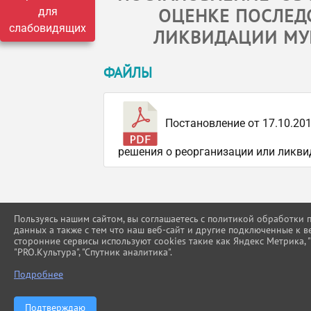
ОЦЕНКЕ ПОСЛЕД
для
слабовидящих
ЛИКВИДАЦИИ МУН
ФАЙЛЫ
Постановление от 17.10.20
решения о реорганизации или ликвид
Пользуясь нашим сайтом, вы соглашаетесь с политикой обработки
данных а также с тем что наш веб-сайт и другие подключенные к в
сторонние сервисы используют cookies такие как Яндекс Метрика, "Г
"PRO.Культура", "Спутник аналитика".
Подробнее
Подтверждаю