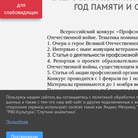
ГОД ПАМЯТИ И 
для
слабовидящих
Всероссийский конкурс «Профсою
Отечественной войне. Тематика номинац
1. Очерк о герое Великой Отечественно
2. Интервью с ныне живущим ветерано
3. Статья о деятельности профсоюзной
4. Репортаж о проекте образовательн
Отечественной войны, существующем в
5. Статья об акции профсоюзной органи
Конкурс проводится с 1 февраля по 1 н
Материалы принимаются до 1 ноября в
Положение о конкурсе публикуется в га
Пользуясь нашим сайтом, вы соглашаетесь с политикой обработки
данных а также с тем что наш веб-сайт и другие подключенные к в
сторонние сервисы используют cookies такие как Яндекс Метрика, "Г
"PRO.Культура", "Спутник аналитика".
Подробнее
Подтверждаю