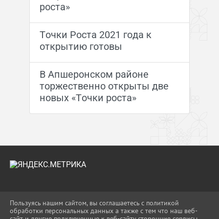
роста»
Точки Роста 2021 года к
открытию готовы
В Апшеронском районе
торжественно открыты две
новых «Точки роста»
2026 Г. UO-APS.RU
Пользуясь нашим сайтом, вы соглашаетесь с политикой
ВХОД
обработки персональных данных а также с тем что наш веб-
КАРТА САЙТА
сайт и другие подключенные к веб-сайту сторонние сервисы