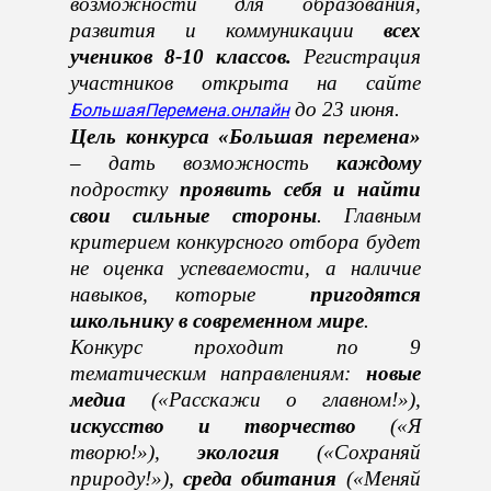
возможност
и
для образования,
развития и коммуникации
всех
учеников 8-10 классов.
Регистрация
участников открыта на сайте
до 23 июня.
БольшаяПеремена.онлайн
Цель конкурса «Большая перемена»
– дать возможность
каждому
подростку
проявить себя и найти
свои сильные стороны
. Главным
критерием конкурсного отбора будет
не оценка успеваемости, а наличие
навыков, которые
пригодятся
школьнику в современном мире
.
Конкурс проходит по 9
тематическим направлениям:
новые
медиа
(«Расскажи о главном!»),
искусство и творчество
(«Я
творю!»),
экология
(«Сохраняй
природу!»),
среда обитания
(«Меняй