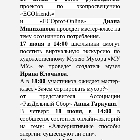
проектов по экопросвещению
«ECOfriends»
и «ECOprof-Online»
Диана
Миниханова
проведет мастер-класс на
тему осознанного потребления.
17 июня
в
14:00
школьники смогут
посетить виртуальную экскурсию
по
художественному Музею Мусора «МУ
МУ»
, ее проведет создатель музея
Ирина Клочкова.
А в
18:00
участников ожидает мастер-
класс
«Зачем сортировать мусор?»
от представителя Ассоциации
«РазДельный Сбор»
Анны Гаркуши
.
В
четверг,
18 июня
, в
14:00
в
сообществе состоится онлайн-лекторий
на тему:
«Альтернативные способы
энергии: существуют ли они».