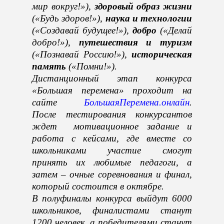
мир вокруг!»),
здоровый образ жизни
(«Будь здоров!»),
наука и технологии
(«Создавай будущее!»),
добро
(«Делай
добро!»),
путешествия и туризм
(«Познавай Россию!»),
историческая
память
(«Помни!»).
Дистанционный этап конкурса
«Большая перемена» проходит на
сайте
БольшаяПеремена.онлайн
.
После
тестирования
конкурсантов
ждет мотивационное задание и
работа с кейсами, где вместе со
школьниками участие смогут
принять их любимые педагоги, а
затем – очные соревнования и финал,
который состоится в октябре.
В полуфиналы конкурса выйдут 6000
школьников, финалистами станут
1200 человек, а победителями станут