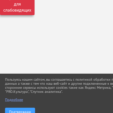
для
слабовидящих
Пользуясь нашим сайтом, вы соглашаетесь с политикой обработки
данных а также с тем что наш веб-сайт и другие подключенные к в
сторонние сервисы используют cookies такие как Яндекс Метрика, "Г
"PRO.Культура", "Спутник аналитика".
Подробнее
Подтверждаю