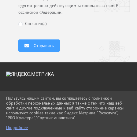
едусмотренных действующим законодательством Р
оссийской Федерации.
Согласен(а)
Отправить
2026 Г. UO-APS.RU
Пользуясь нашим сайтом, вы соглашаетесь с политикой
ВХОД
обработки персональных данных а также с тем что наш веб-
КАРТА САЙТА
сайт и другие подключенные к веб-сайту сторонние сервисы
ПОЛИТИКА ОБРАБОТКИ ПЕРСОНАЛЬНЫХ
используют cookies такие как Яндекс Метрика, "Госуслуги",
ДАННЫХ
"PRO.Культура", "Спутник аналитика".
Подробнее
СДЕЛАНО НА KUBCMS
РАЗРАБОТКА И ПОДДЕРЖКА