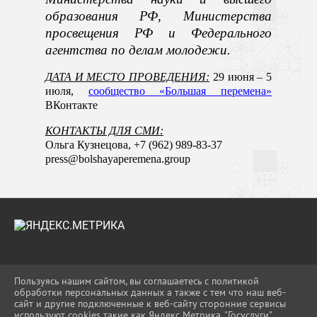
образования РФ, Министерства
просвещения РФ
и Федерального
агентства по делам молодежи.
ДАТА И МЕСТО ПРОВЕДЕНИЯ:
29 июня – 5
июля
,
сообщество «Большая перемена»
ВКонтакте
КОНТАКТЫ ДЛЯ СМИ:
Ольга Кузнецова, +7 (962) 989-83-37
press@bolshayaperemena.group
2026 Г. UO-APS.RU
Пользуясь нашим сайтом, вы соглашаетесь с политикой
ВХОД
обработки персональных данных а также с тем что наш веб-
КАРТА САЙТА
сайт и другие подключенные к веб-сайту сторонние сервисы
ПОЛИТИКА ОБРАБОТКИ ПЕРСОНАЛЬНЫХ
используют cookies такие как Яндекс Метрика, "Госуслуги",