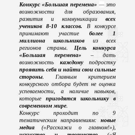
Конкурс «Большая перемена»
—
это
возможност
и
для образования,
развития и коммуникации
всех
учеников 8-10 классов.
В конкурсе
принимают участие
более 1
миллиона школьников
из всех
регионов страны.
Цель конкурса
«Большая перемена»
– дать
возможность
каждому
подростку
проявить себя и найти свои сильные
стороны
. Главным критерием
конкурсного отбора будет не оценка
успеваемости, а наличие навыков,
которые
пригодятся школьнику в
современном мире
.
Конкурс проходит по 9
тематическим направлениям:
новые
медиа
(«Расскажи о главном!»),
искусство и творчество
(«Я