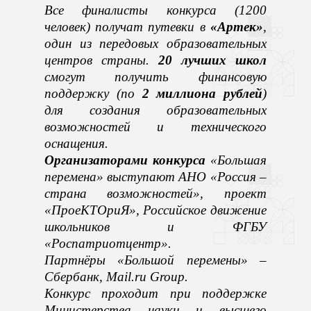
Все финалисты конкурса (1200
человек) получат путевки в
«Артек»
,
один из передовых образовательных
центров страны.
20 лучших школ
смогут получить финансовую
поддержку (по
2 миллиона рублей
)
для создания образовательных
возможностей и технического
оснащения.
Организаторами конкурса
«Большая
перемена» выступают АНО «Россия –
страна возможностей», проект
«ПроеКТОриЯ», Российское движение
школьников и ФГБУ
«Роспатриотцентр».
Партнёры «Большой перемены» –
Сбербанк, Mail.ru Group
.
Конкурс проходит при поддержке
Министерства
науки и высшего