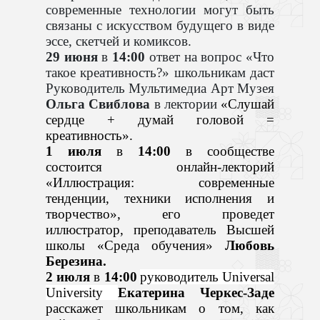
современные технологии могут быть
связаны с искусством будущего в виде
эссе, скетчей и комиксов.
29 июня
в
14:00
ответ на вопрос «Что
такое креативность?» школьникам даст
Руководитель Мультимедиа Арт Музея
Ольга Свиблова
в лектории
«Слушай
сердце + думай головой =
креативность».
1 июля
в
14:00
в сообществе
состоится
онлайн-лекторий
«Иллюстрация: современные
тенденции, техники исполнения и
творчество», его проведет
иллюстратор, преподаватель Высшей
школы
«
Среда обучения
»
Любовь
Березина
.
2 июля
в
14:00
руководитель Universal
University
Екатерина Черкес-Заде
расскажет школьникам о том, как