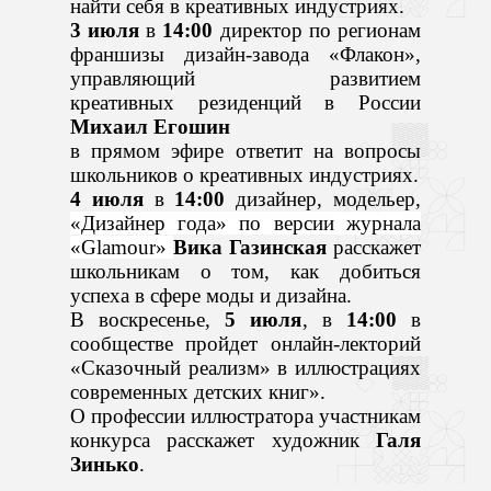
найти себя в креативных индустриях.
3 июля
в
14:00
директор по регионам
франшизы дизайн-завода «Флакон»,
управляющий развитием
креативных резиденций в России
Михаил Егошин
в прямом эфире ответит на вопросы
школьников о креативных индустриях.
4 июля
в
14:00
дизайнер, модельер,
«Дизайнер года» по версии журнала
«
Glamour
»
Вика Газинская
расскажет
школьникам о том, как добиться
успеха в сфере моды и дизайна.
В воскресенье,
5 июля
, в
14:00
в
сообществе пройдет онлайн-лекторий
«Сказочный реализм» в иллюстрациях
современных детских книг».
О профессии иллюстратора участникам
конкурса расскажет художник
Галя
Зинько
.