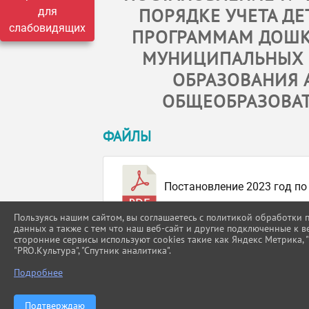
ПОРЯДКЕ УЧЕТА Д
для
слабовидящих
ПРОГРАММАМ ДОШК
МУНИЦИПАЛЬНЫХ 
ОБРАЗОВАНИЯ
ОБЩЕОБРАЗОВА
ФАЙЛЫ
Постановление 2023 год по
Пользуясь нашим сайтом, вы соглашаетесь с политикой обработки
данных а также с тем что наш веб-сайт и другие подключенные к в
сторонние сервисы используют cookies такие как Яндекс Метрика, "Г
"PRO.Культура", "Спутник аналитика".
Подробнее
Подтверждаю