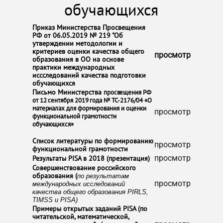
обучающихся​
​Приказ Министерства Просвещения
РФ от 06.05.2019 № 219 "Об
утверждении методологии и
критериев оценки качества общего
просмотр
образования в ОО на основе
практики международных
иссследований качества подготовки
обучающихся
​Письмо Министерства
просвещения РФ
от 12 сентября 2019 года № ТС-2176/04 «О
материалах для
формирования и оценки
просмотр
функциональной грамотности
обучающихся»
​Список литературы по формированию
просмотр​
функциональной грамотности
​Результаты PISA в 2018 (презентация)
просмотр
​Совершенствование российского
образования (
по результатам
просмотр
международных исследований
качества общего образования PIRLS,
TIMSS и PISA)​
​Примеры открытых заданий PISA (по
читательской, математической,