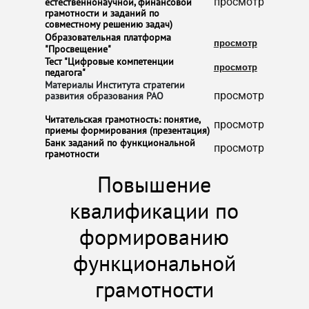
естественнонаучной, финансовой
просмотр
грамотности и заданий по
совместному решению задач)
Образовательная платформа
просмотр​​
"Просвещение" ​
Тест "Цифровые компетенции
​просмотр​​
педагога" ​
Материалы Института стратегии
развития образования РАО
просмотр​
​Читательская грамотность: понятие,
просмотр​
приемы формирования (презентация)
​Банк заданий по функциональной
просмотр
грамотности
Повышение
квалификации по
формированию
функциональной
грамотности