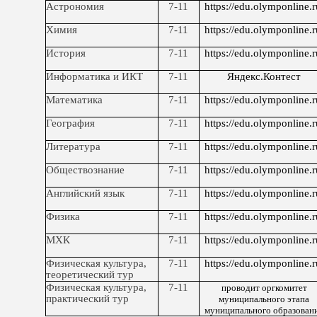
Астрономия
7-11
https://edu.olymponline.r
Химия
7-11
https://edu.olymponline.r
История
7-11
https://edu.olymponline.r
Информатика и ИКТ
7-11
Яндекс.Контест
Математика
7-11
https://edu.olymponline.r
География
7-11
https://edu.olymponline.r
Литература
7-11
https://edu.olymponline.r
Обществознание
7-11
https://edu.olymponline.r
Английский язык
7-11
https://edu.olymponline.r
Физика
7-11
https://edu.olymponline.r
МХК
7-11
https://edu.olymponline.r
Физическая культура,
7-11
https://edu.olymponline.r
теоретический тур
Физическая культура,
7-11
проводит оргкомитет
практический тур
муниципального этапа
муниципального образован