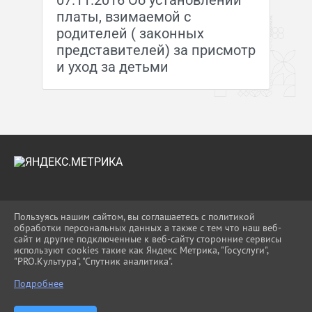
07.11.2016 Об установлении
платы, взимаемой с
родителей ( законных
представителей) за присмотр
и уход за детьми
2026 Г. UO-APS.RU
Пользуясь нашим сайтом, вы соглашаетесь с политикой
ВХОД
обработки персональных данных а также с тем что наш веб-
КАРТА САЙТА
сайт и другие подключенные к веб-сайту сторонние сервисы
ПОЛИТИКА ОБРАБОТКИ ПЕРСОНАЛЬНЫХ
используют cookies такие как Яндекс Метрика, "Госуслуги",
ДАННЫХ
"PRO.Культура", "Спутник аналитика".
Подробнее
СДЕЛАНО НА KUBCMS
РАЗРАБОТКА И ПОДДЕРЖКА